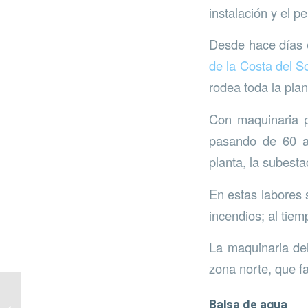
instalación y el p
Desde hace días e
de la Costa del S
rodea toda la pla
Con maquinaria p
pasando de 60 a 
planta, la subesta
En estas labores 
incendios; al tiem
La maquinaria de
zona norte, que fac
Segunda mesa de
Balsa de agua