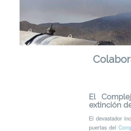
Colabor
El Comple
extinción d
El devastador in
puertas del
Comp