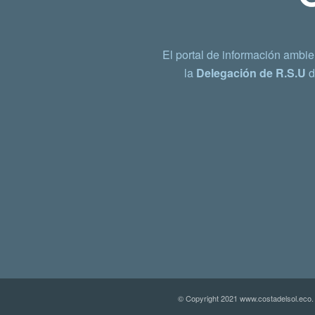
El portal de información ambie
la
Delegación de R.S.U
d
© Copyright 2021 www.costadelsol.eco.