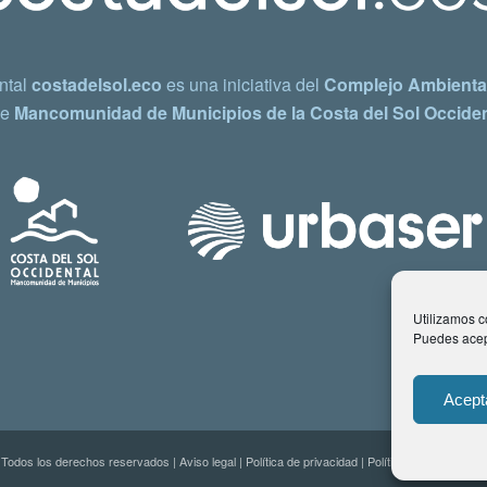
ntal
costadelsol.eco
es una iniciativa del
Complejo Ambiental
e
Mancomunidad de Municipios de la Costa del Sol Occiden
Utilizamos co
Puedes acept
Acept
 Todos los derechos reservados |
Aviso legal
|
Política de privacidad
|
Política de Cookies
| C