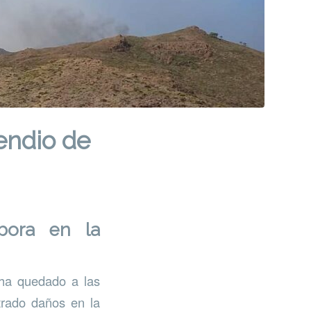
endio de
bora en la
 ha quedado a las
trado daños en la