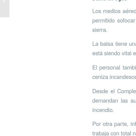
trabajo de la Agenda
2030
Los medios aéreo
permitido sofoca
sierra.
La balsa tiene u
está siendo vital 
El personal tambi
ceniza incandescen
Desde el Complej
demandan las aut
incendio.
Por otra parte, i
trabaja con total 