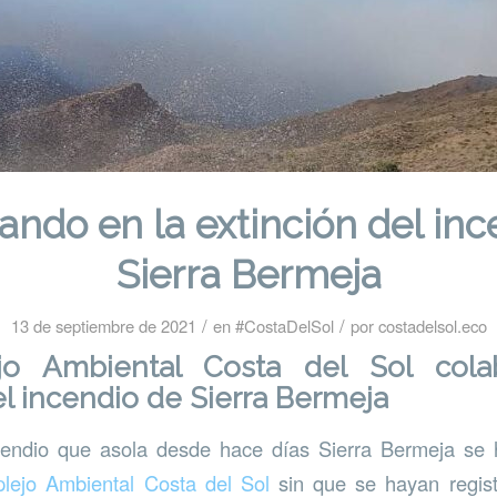
ando en la extinción del inc
Sierra Bermeja
/
/
13 de septiembre de 2021
en
#CostaDelSol
por
costadelsol.eco
jo Ambiental Costa del Sol cola
el incendio de Sierra Bermeja
cendio que asola desde hace días Sierra Bermeja se
lejo Ambiental Costa del Sol
sin que se hayan regis