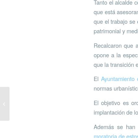
Tanto el alcalde 
que está asesoran
que el trabajo se
patrimonial y med
Recalcaron que a
opone a la especu
que la transición 
El
Ayuntamiento
normas urbanística
Marbella instala luces
El objetivo es or
led en el Paseo
Marítimo
implantación de l
Además se han l
moratoria de esto