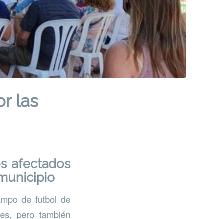
r las
s afectados
municipio
ampo de futbol de
les, pero también