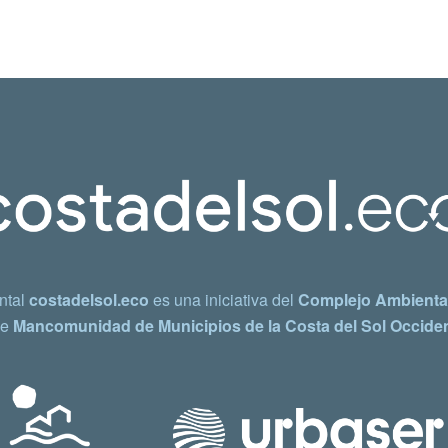
ntal
costadelsol.eco
es una iniciativa del
Complejo Ambiental
e
Mancomunidad de Municipios de la Costa del Sol Occiden