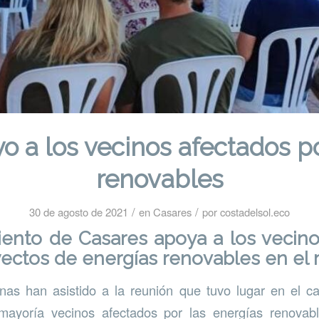
o a los vecinos afectados po
renovables
/
/
30 de agosto de 2021
en
Casares
por
costadelsol.eco
iento de Casares apoya a los vecino
yectos de energías renovables en el 
as han asistido a la reunión que tuvo lugar en el c
ayoría vecinos afectados por las energías renovab