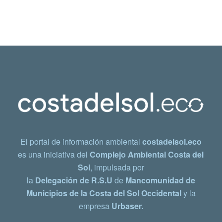
El portal de información ambiental
costadelsol.eco
es una iniciativa del
Complejo Ambiental Costa del
Sol
, impulsada por
la
Delegación de R.S.U
de
Mancomunidad de
Municipios de la Costa del Sol Occidental
y la
empresa
Urbaser.