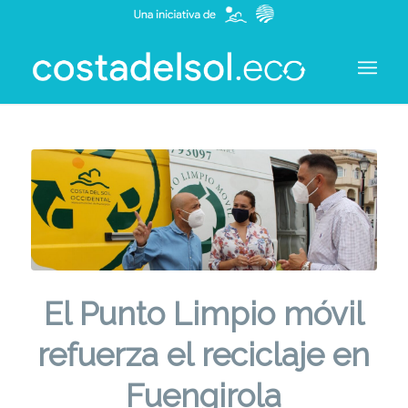
El Punto Limpio móvil
refuerza el reciclaje en
Fuengirola