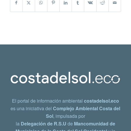
El portal de información ambiental
costadelsol.eco
es una iniciativa del
Complejo Ambiental Costa del
Sol
, impulsada por
la
Delegación de R.S.U
de
Mancomunidad de