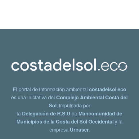
El portal de información ambiental
costadelsol.eco
es una iniciativa del
Complejo Ambiental Costa del
Sol
, impulsada por
la
Delegación de R.S.U
de
Mancomunidad de
Municipios de la Costa del Sol Occidental
y la
empresa
Urbaser.