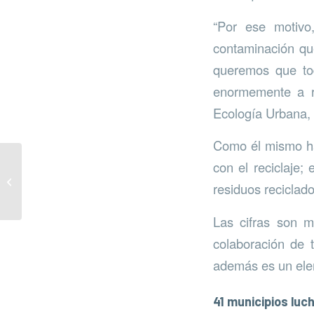
“Por ese motivo
contaminación que
queremos que tod
enormemente a re
Ecología Urbana, 
Como él mismo ha
con el reciclaje;
Moratoria para la
implantación de
residuos reciclad
fotovoltaicas
Las cifras son m
colaboración de 
además es un eleme
41 municipios luc