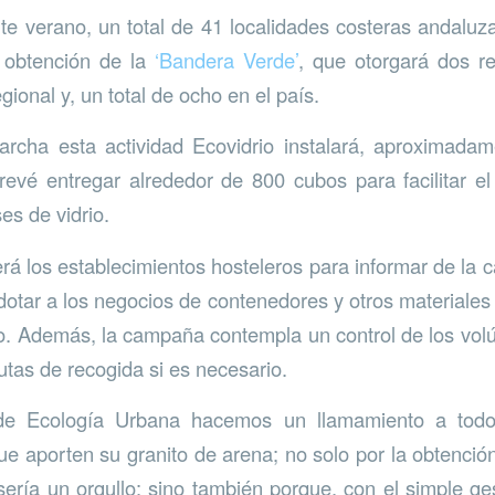
te verano, un total de 41 localidades costeras andaluza
 obtención de la
‘Bandera Verde’
, que otorgará dos r
regional y, un total de ocho en el país.
rcha esta actividad Ecovidrio instalará, aproximada
evé entregar alrededor de 800 cubos para facilitar el
es de vidrio.
erá los establecimientos hosteleros para informar de la
 dotar a los negocios de contenedores y otros materiales q
rio. Además, la campaña contempla un control de los vo
utas de recogida si es necesario.
de Ecología Urbana hacemos un llamamiento a todo
ue aporten su granito de arena; no solo por la obtenció
sería un orgullo; sino también porque, con el simple ge