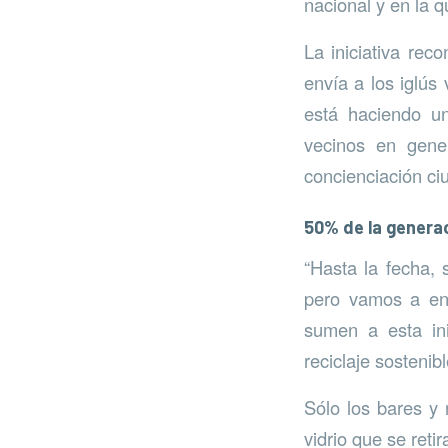
nacional y en la 
La iniciativa rec
envía a los iglús
está haciendo un
vecinos en gene
concienciación ci
50% de la generac
“Hasta la fecha,
pero vamos a env
sumen a esta in
reciclaje sostenib
Sólo los bares y
vidrio que se reti