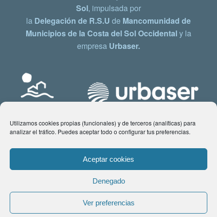
Sol
, impulsada por
la
Delegación de R.S.U
de
Mancomunidad de
Municipios de la Costa del Sol Occidental
y la
empresa
Urbaser.
Utilizamos cookies propias (funcionales) y de terceros (analíticas) para
analizar el tráfico. Puedes aceptar todo o configurar tus preferencias.
Aceptar cookies
Denegado
© Copyright 2021 www.costadelsol.eco. Todos los derechos reservados |
Ver preferencias
Aviso legal
|
Política de privacidad
|
Política de Cookies
| Contacto: