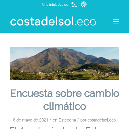
Encuesta sobre cambio
climático
/
/
6 de mayo de 2021
en
Estepona
por
costadelsol.eco