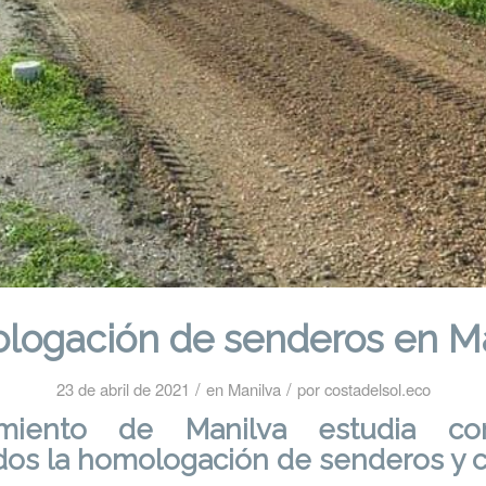
ogación de senderos en M
/
/
23 de abril de 2021
en
Manilva
por
costadelsol.eco
miento de Manilva estudia co
ados la homologación de senderos y 