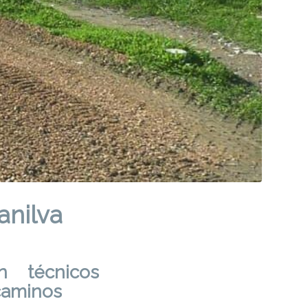
anilva
n técnicos
caminos