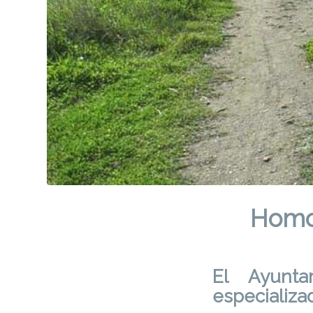
Homol
El Ayunta
especializ