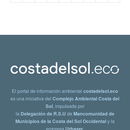
El portal de información ambiental
costadelsol.eco
es una iniciativa del
Complejo Ambiental Costa del
Sol
, impulsada por
la
Delegación de R.S.U
de
Mancomunidad de
Municipios de la Costa del Sol Occidental
y la
empresa
Urbaser.