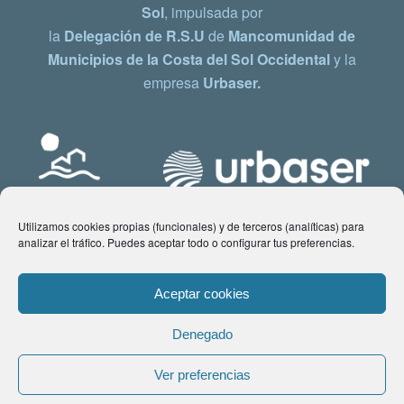
Sol
, impulsada por
la
Delegación de R.S.U
de
Mancomunidad de
Municipios de la Costa del Sol Occidental
y la
empresa
Urbaser.
Utilizamos cookies propias (funcionales) y de terceros (analíticas) para
analizar el tráfico. Puedes aceptar todo o configurar tus preferencias.
Aceptar cookies
Denegado
© Copyright 2021 www.costadelsol.eco. Todos los derechos reservados |
Ver preferencias
Aviso legal
|
Política de privacidad
|
Política de Cookies
| Contacto: