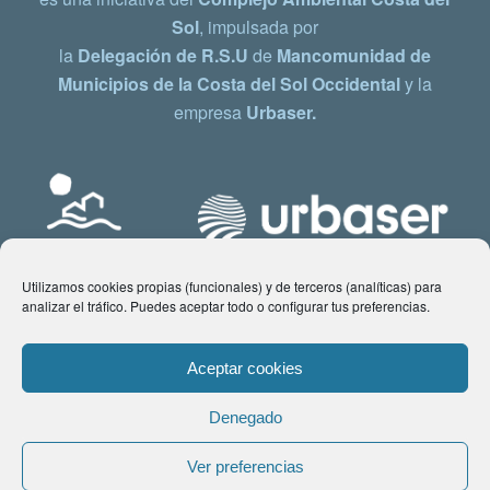
Sol
, impulsada por
la
Delegación de R.S.U
de
Mancomunidad de
Municipios de la Costa del Sol Occidental
y la
empresa
Urbaser.
Utilizamos cookies propias (funcionales) y de terceros (analíticas) para
analizar el tráfico. Puedes aceptar todo o configurar tus preferencias.
Aceptar cookies
Denegado
© Copyright 2021 www.costadelsol.eco. Todos los derechos reservados |
Ver preferencias
Aviso legal
|
Política de privacidad
|
Política de Cookies
| Contacto: