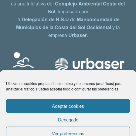
es una iniciativa del
Complejo Ambiental Costa del
Sol
, impulsada por
la
Delegación de R.S.U
de
Mancomunidad de
Municipios de la Costa del Sol Occidental
y la
empresa
Urbaser.
Utilizamos cookies propias (funcionales) y de terceros (analíticas) para
analizar el tráfico. Puedes aceptar todo o configurar tus preferencias.
Aceptar cookies
Denegado
© Copyright 2021 www.costadelsol.eco. Todos los derechos reservados |
Ver preferencias