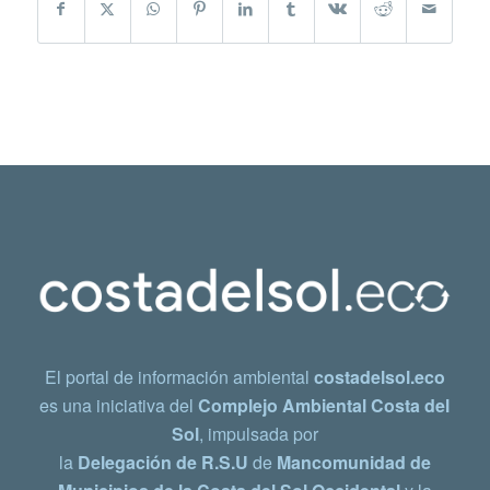
El portal de información ambiental
costadelsol.eco
es una iniciativa del
Complejo Ambiental Costa del
Sol
, impulsada por
la
Delegación de R.S.U
de
Mancomunidad de