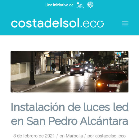
Instalación de luces led
en San Pedro Alcántara
/
/
8 de febrero de 2021
en
Marbella
por
costadelsol.eco