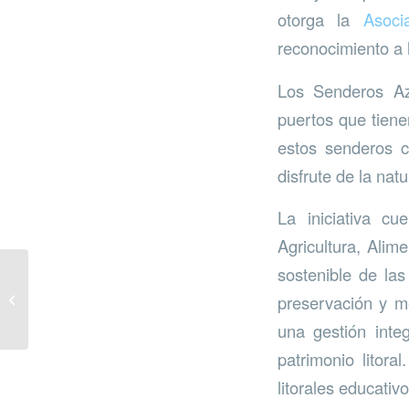
otorga la
Asoci
reconocimiento a l
Los Senderos Azu
puertos que tiene
estos senderos c
disfrute de la natu
La iniciativa c
Agricultura, Alim
sostenible de las
Poda de los pinos de la
cantera de Los
preservación y me
Arenales
una gestión integ
patrimonio litor
litorales educati