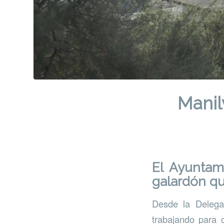
Manil
El
Ayuntam
galardón q
Desde la Delega
trabajando para 