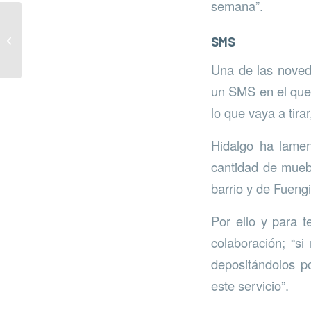
semana”.
Fuengirola recoge 37
toneladas de residuos
SMS
en puntos limpios
Una de las noved
un SMS en el que s
lo que vaya a tira
Hidalgo ha lame
cantidad de mueb
barrio y de Fuengi
Por ello y para t
colaboración; “s
depositándolos p
este servicio”.