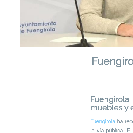
Fuengiro
Fuengirol
muebles y e
Fuengirola
ha rec
la vía pública. E