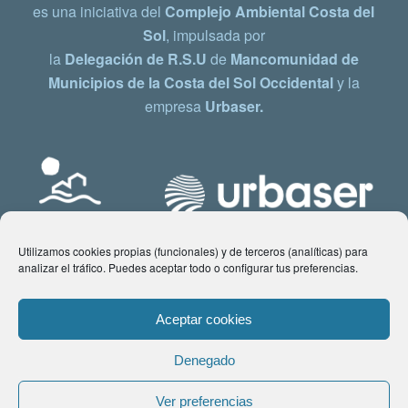
es una iniciativa del
Complejo Ambiental Costa del
Sol
, impulsada por
la
Delegación de R.S.U
de
Mancomunidad de
Municipios de la Costa del Sol Occidental
y la
empresa
Urbaser.
Utilizamos cookies propias (funcionales) y de terceros (analíticas) para
analizar el tráfico. Puedes aceptar todo o configurar tus preferencias.
Aceptar cookies
Denegado
© Copyright 2021 www.costadelsol.eco. Todos los derechos reservados |
Ver preferencias