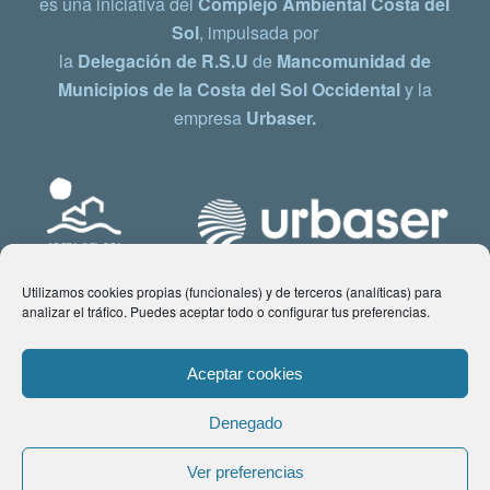
es una iniciativa del
Complejo Ambiental Costa del
Sol
, impulsada por
la
Delegación de R.S.U
de
Mancomunidad de
Municipios de la Costa del Sol Occidental
y la
empresa
Urbaser.
Utilizamos cookies propias (funcionales) y de terceros (analíticas) para
analizar el tráfico. Puedes aceptar todo o configurar tus preferencias.
Aceptar cookies
Denegado
© Copyright 2021 www.costadelsol.eco. Todos los derechos reservados |
Ver preferencias