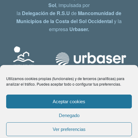
Sol
, impulsada por
la
Delegación de R.S.U
de
Mancomunidad de
Municipios de la Costa del Sol Occidental
y la
empresa
Urbaser.
Utilizamos cookies propias (funcionales) y de terceros (analíticas) para
analizar el tráfico. Puedes aceptar todo o configurar tus preferencias.
Aceptar cookies
Denegado
© Copyright 2021 www.costadelsol.eco. Todos los derechos reservados |
Ver preferencias
Aviso legal
|
Política de privacidad
|
Política de Cookies
| Contacto: