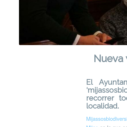
Nueva 
El Ayunta
‘mijassos
recorrer t
localidad.
Mijassosbiodiver