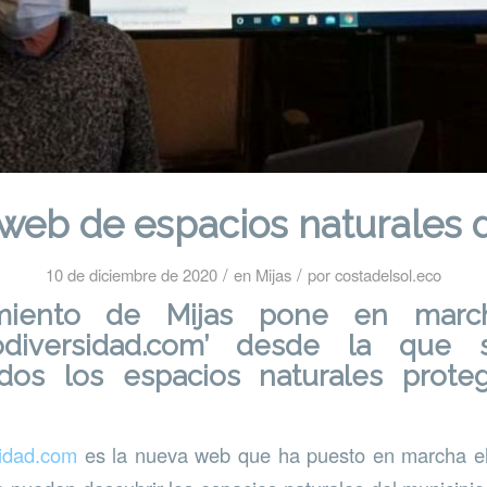
web de espacios naturales d
/
/
10 de diciembre de 2020
en
Mijas
por
costadelsol.eco
miento de Mijas pone en marc
biodiversidad.com’ desde la que
odos los espacios naturales prote
sidad.com
es la nueva web que ha puesto en marcha e