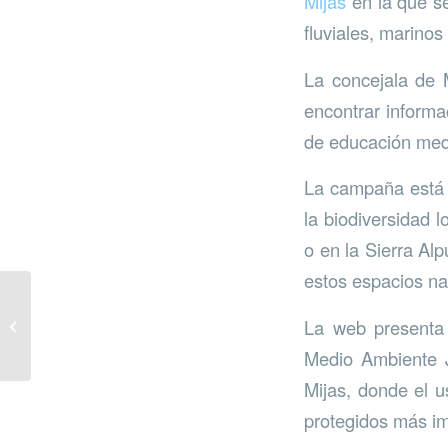
Mijas
en la que s
fluviales, marinos
La concejala de 
encontrar informa
de educación med
La campaña está d
la biodiversidad 
o en la Sierra Al
estos espacios na
Nuevos paneles
informativos y
La web presenta 
señalización en las
Medio Ambiente J
rutas
Mijas, donde el u
protegidos más im