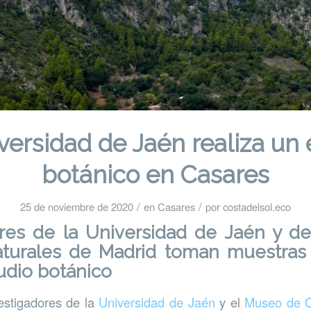
versidad de Jaén realiza un 
botánico en Casares
/
/
25 de noviembre de 2020
en
Casares
por
costadelsol.eco
ores de la Universidad de Jaén y d
aturales de Madrid toman muestras
udio botánico
estigadores de la
Universidad de Jaén
y el
Museo de C