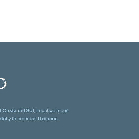
 Costa del Sol
, impulsada por
tal
y la empresa
Urbaser.