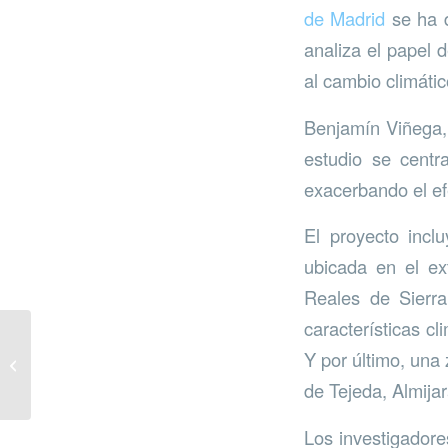
de Madrid
se ha d
analiza el papel d
al cambio climátic
Benjamín Viñega, 
estudio se centr
exacerbando el efe
El proyecto incl
ubicada en el ex
Reales de Sierra
características c
Jornadas sobre
Y por último, una 
Movilidad Eléctrica
Sostenible en Mijas
de Tejeda, Almija
Los investigadore