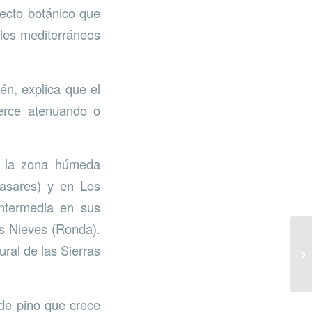
ecto botánico que
ales mediterráneos
én, explica que el
jerce atenuando o
en la zona húmeda
Casares) y en Los
intermedia en sus
as Nieves (Ronda).
ral de las Sierras
 de pino que crece