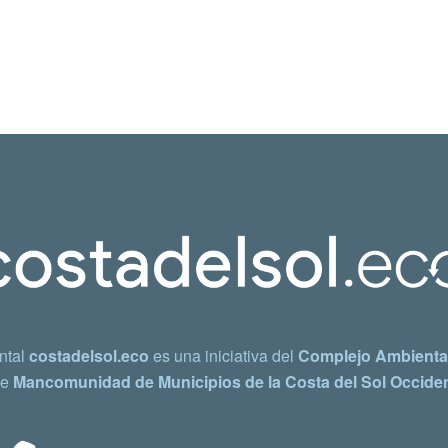
ntal
costadelsol.eco
es una iniciativa del
Complejo Ambiental
e
Mancomunidad de Municipios de la Costa del Sol Occiden