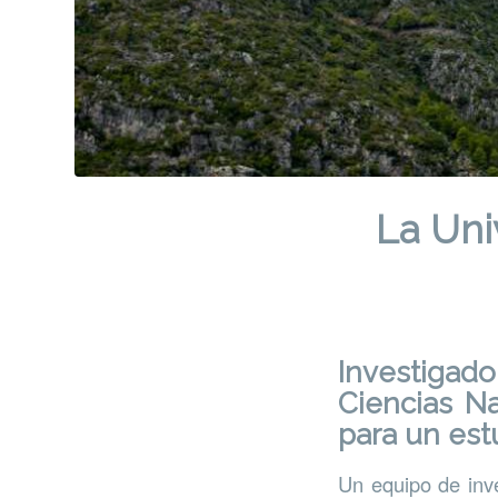
La Uni
Investigad
Ciencias N
para un est
Un equipo de inv