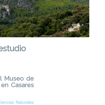
estudio
el Museo de
 en Casares
iencias Naturales