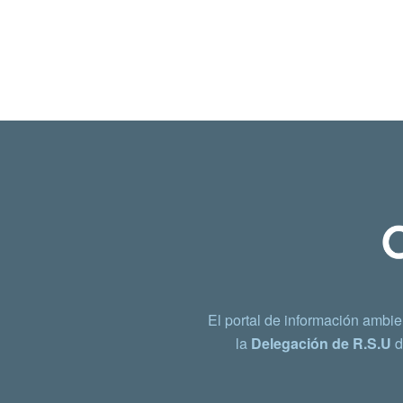
El portal de información ambie
la
Delegación de R.S.U
d