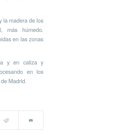
y la madera de los
al, más húmedo.
nidas en las zonas
ja y en caliza y
rocesando en los
 de Madrid.