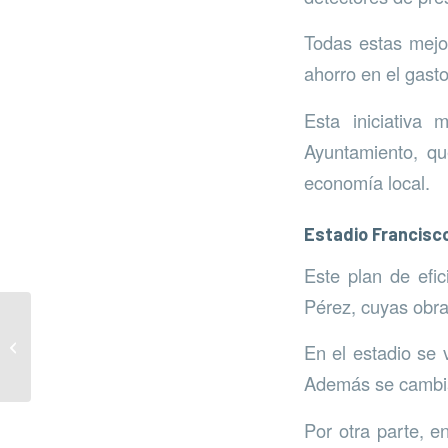
Todas estas mejo
ahorro en el gast
Esta iniciativa 
Ayuntamiento, qu
economía local.
Estadio Francisco
Este plan de efi
Pérez, cuyas obr
IES Guadalpín reutiliza
ordenadores y reduce la
En el estadio se v
brecha digital
Además se cambiar
Por otra parte, e