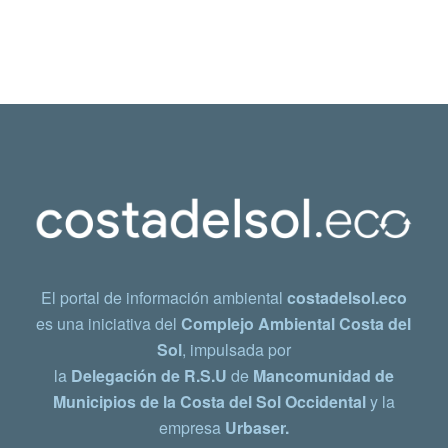
El portal de información ambiental
costadelsol.eco
es una iniciativa del
Complejo Ambiental Costa del
Sol
, impulsada por
la
Delegación de R.S.U
de
Mancomunidad de
Municipios de la Costa del Sol Occidental
y la
empresa
Urbaser.