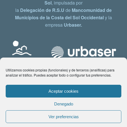
Sol
, impulsada por
la
Delegación de R.S.U
de
Mancomunidad de
Municipios de la Costa del Sol Occidental
y la
empresa
Urbaser.
Utilizamos cookies propias (funcionales) y de terceros (analíticas) para
analizar el tráfico. Puedes aceptar todo o configurar tus preferencias.
Aceptar cookies
Denegado
© Copyright 2021 www.costadelsol.eco. Todos los derechos reservados |
Ver preferencias
Aviso legal
|
Política de privacidad
|
Política de Cookies
| Contacto: