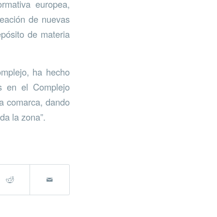
ormativa europea,
creación de nuevas
epósito de materia
omplejo, ha hecho
es en el Complejo
 la comarca, dando
oda la zona”.