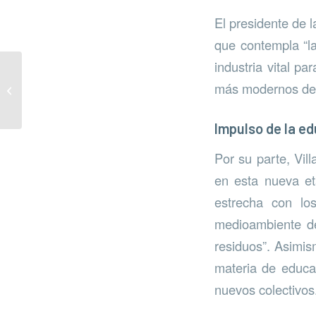
El presidente de 
que contempla “la
industria vital p
Manilva inaugura su
más modernos de E
nuevo Punto Limpio
Impulso de la e
Por su parte, Vil
en esta nueva et
estrecha con lo
medioambiente de
residuos”. Asimis
materia de educac
nuevos colectivos