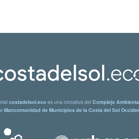
ntal
costadelsol.eco
es una iniciativa del
Complejo Ambiental
e
Mancomunidad de Municipios de la Costa del Sol Occiden